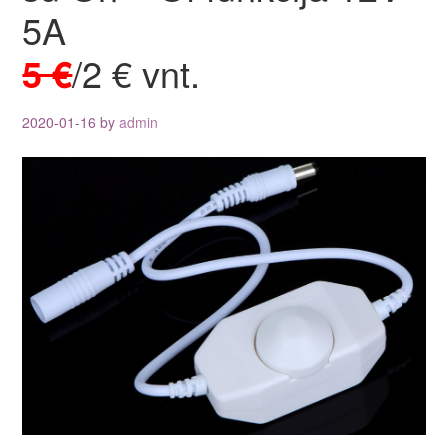
5A
5 €
/2 € vnt.
2020-01-16
by
admin