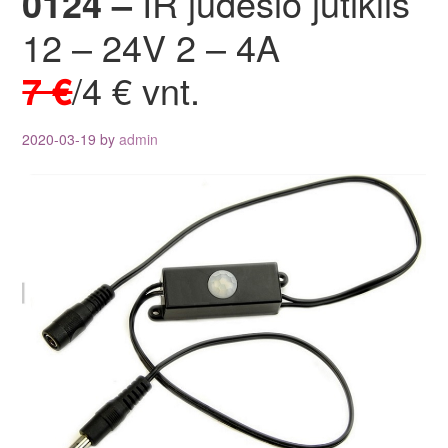
0124 –
IR judesio jutiklis
12 – 24V 2 – 4A
7 €
/4 € vnt.
2020-03-19
by
admin