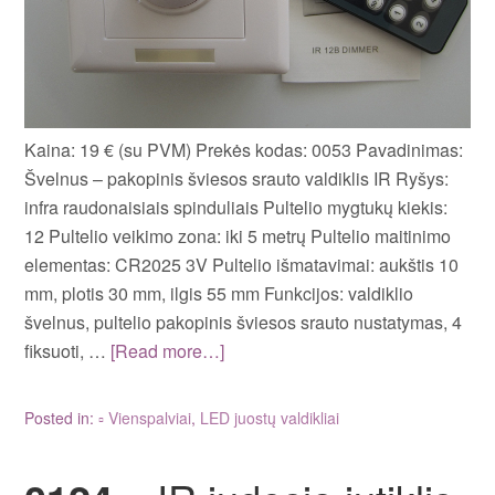
Kaina: 19 € (su PVM) Prekės kodas: 0053 Pavadinimas:
Švelnus – pakopinis šviesos srauto valdiklis IR Ryšys:
infra raudonaisiais spinduliais Pultelio mygtukų kiekis:
12 Pultelio veikimo zona: iki 5 metrų Pultelio maitinimo
elementas: CR2025 3V Pultelio išmatavimai: aukštis 10
mm, plotis 30 mm, ilgis 55 mm Funkcijos: valdiklio
švelnus, pultelio pakopinis šviesos srauto nustatymas, 4
fiksuoti, …
[Read more…]
Posted in:
▫ Vienspalviai
,
LED juostų valdikliai