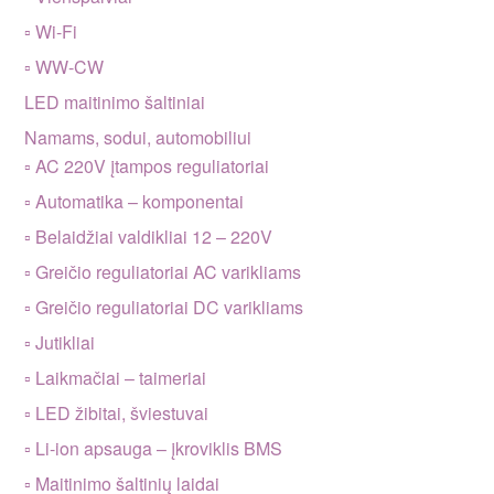
▫ Wi-Fi
▫ WW-CW
LED maitinimo šaltiniai
Namams, sodui, automobiliui
▫ AC 220V įtampos reguliatoriai
▫ Automatika – komponentai
▫ Belaidžiai valdikliai 12 – 220V
▫ Greičio reguliatoriai AC varikliams
▫ Greičio reguliatoriai DC varikliams
▫ Jutikliai
▫ Laikmačiai – taimeriai
▫ LED žibitai, šviestuvai
▫ Li-ion apsauga – įkroviklis BMS
▫ Maitinimo šaltinių laidai