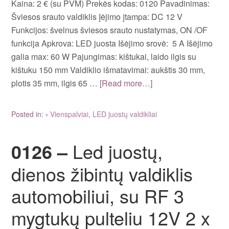
Kaina: 2 € (su PVM) Prekės kodas: 0120 Pavadinimas:
Šviesos srauto valdiklis Įėjimo įtampa: DC 12 V
Funkcijos: švelnus šviesos srauto nustatymas, ON /OF
funkcija Apkrova: LED juosta Išėjimo srovė: 5 A Išėjimo
galia max: 60 W Pajungimas: kištukai, laido ilgis su
kištuku 150 mm Valdiklio išmatavimai: aukštis 30 mm,
plotis 35 mm, ilgis 65 …
[Read more…]
Posted in:
▫ Vienspalviai
,
LED juostų valdikliai
0126 –
Led juostų,
dienos žibintų valdiklis
automobiliui, su RF 3
mygtukų pulteliu 12V 2 x