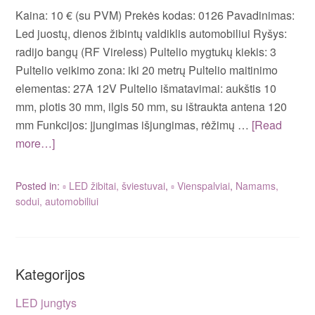
Kaina: 10 € (su PVM) Prekės kodas: 0126 Pavadinimas:
Led juostų, dienos žibintų valdiklis automobiliui Ryšys:
radijo bangų (RF Vireless) Pultelio mygtukų kiekis: 3
Pultelio veikimo zona: iki 20 metrų Pultelio maitinimo
elementas: 27A 12V Pultelio išmatavimai: aukštis 10
mm, plotis 30 mm, ilgis 50 mm, su ištraukta antena 120
mm Funkcijos: įjungimas išjungimas, rėžimų …
[Read
more…]
Posted in:
▫ LED žibitai, šviestuvai
,
▫ Vienspalviai
,
Namams,
sodui, automobiliui
Kategorijos
LED jungtys