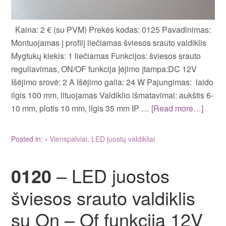
Kaina: 2 € (su PVM) Prekės kodas: 0125 Pavadinimas:
Montuojamas į profilį liečiamas šviesos srauto valdiklis
Mygtukų kiekis: 1 liečiamas Funkcijos: šviesos srauto
reguliavimas, ON/OF funkcija Įėjimo įtampa:DC 12V
Išėjimo srovė: 2 A Išėjimo galia: 24 W Pajungimas: laido
ilgis 100 mm, lituojamas Valdiklio išmatavimai: aukštis 6-
10 mm, plotis 10 mm, ilgis 35 mm IP …
[Read more…]
Posted in:
▫ Vienspalviai
,
LED juostų valdikliai
0120
– LED juostos
šviesos srauto valdiklis
su On – Of funkcija 12V