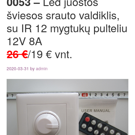
0053 –
Led juostos
šviesos srauto valdiklis,
su IR 12 mygtukų pulteliu
12V 8A
26 €
/19 € vnt.
2020-03-31
by
admin