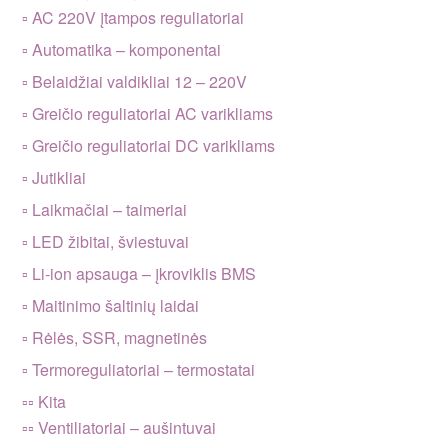
▫ AC 220V įtampos reguliatoriai
▫ Automatika – komponentai
▫ Belaidžiai valdikliai 12 – 220V
▫ Greičio reguliatoriai AC varikliams
▫ Greičio reguliatoriai DC varikliams
▫ Jutikliai
▫ Laikmačiai – taimeriai
▫ LED žibitai, šviestuvai
▫ Li-ion apsauga – įkroviklis BMS
▫ Maitinimo šaltinių laidai
▫ Rėlės, SSR, magnetinės
▫ Termoreguliatoriai – termostatai
▫▫ Kita
▫▫ Ventiliatoriai – aušintuvai