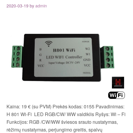
2020-03-19
by
admin
Kaina: 19 € (su PVM) Prekės kodas: 0155 Pavadinimas:
H 801 Wi-Fi LED RGB/CW/ WW valdiklis Ryšys: Wi – Fi
Funkcijos: RGB /CW/WW šviesos srauto nustatymas,
rėžimų nustatymas, perjungimo greitis, spalvų