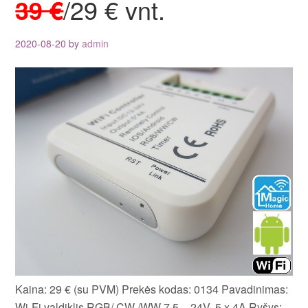
39 €
/29 € vnt.
2020-08-20
by
admin
Kaina: 29 € (su PVM) Prekės kodas: 0134 Pavadinimas:
Wi-Fi valdiklis RGB/ CW /WW 7,5 – 24V, 5 x 4A Ryšys: