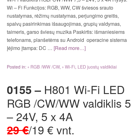
Wi – Fi Funkcijos: RGB, WW, CW šviesos srauto
nustatymas, rėžimų nustatymas, perjungimo greitis,
spalvų pasirinkimas išsaugojimas, grupių valdymas,
taimeris, garso šviesų muzika Paskirtis: išmaniesiems
telefonams, planšetėms su Android operacine sistema
Įėjimo įtampa: DC …
[Read more…]
Posted in:
▫ RGB /WW /CW
,
▫ Wi-Fi
,
LED juostų valdikliai
0155 –
H801 Wi-Fi LED
RGB /CW/WW valdiklis 5
– 24V, 5 x 4A
29 €
/19 € vnt.