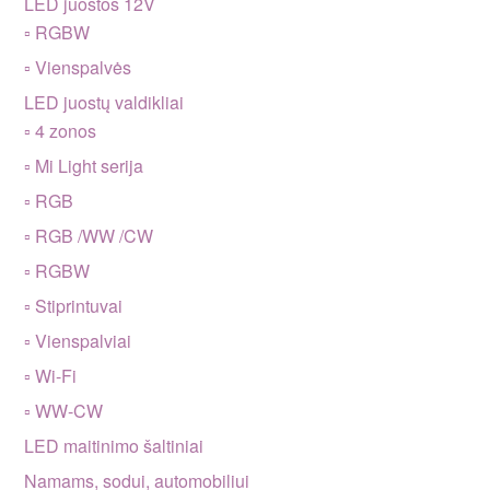
LED juostos 12V
▫ RGBW
▫ Vienspalvės
LED juostų valdikliai
▫ 4 zonos
▫ Mi Light serija
▫ RGB
▫ RGB /WW /CW
▫ RGBW
▫ Stiprintuvai
▫ Vienspalviai
▫ Wi-Fi
▫ WW-CW
LED maitinimo šaltiniai
Namams, sodui, automobiliui