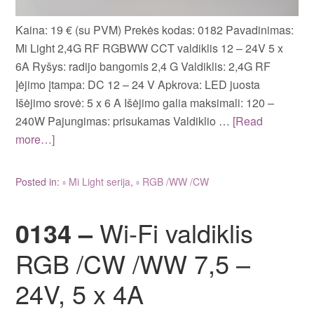
Kaina: 19 € (su PVM) Prekės kodas: 0182 Pavadinimas:
Mi Light 2,4G RF RGBWW CCT valdiklis 12 – 24V 5 x
6A Ryšys: radijo bangomis 2,4 G Valdiklis: 2,4G RF
Įėjimo įtampa: DC 12 – 24 V Apkrova: LED juosta
Išėjimo srovė: 5 x 6 A Išėjimo galia maksimali: 120 –
240W Pajungimas: prisukamas Valdiklio …
[Read
more…]
Posted in:
▫ Mi Light serija
,
▫ RGB /WW /CW
0134 –
Wi-Fi valdiklis
RGB /CW /WW 7,5 –
24V, 5 x 4A