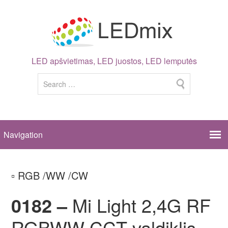
LED apšvietimas, LED juostos, LED lemputės
▫ RGB /WW /CW
0182 –
Mi Light 2,4G RF
RGBWW CCT valdiklis