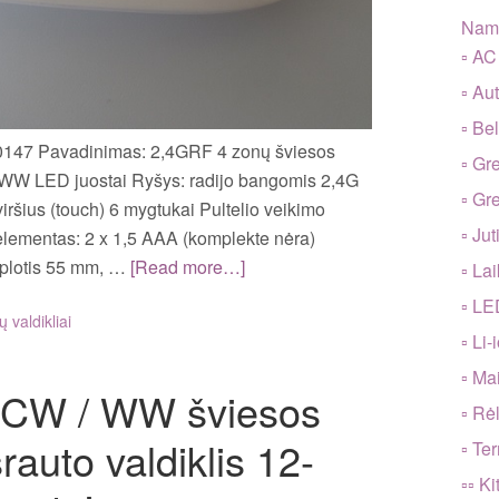
Nama
▫ AC
▫ Au
▫ Be
 0147 Pavadinimas: 2,4GRF 4 zonų šviesos
▫ Gre
/ WW LED juostai Ryšys: radijo bangomis 2,4G
▫ Gr
iršius (touch) 6 mygtukai Pultelio veikimo
▫ Jut
 elementas: 2 x 1,5 AAA (komplekte nėra)
 plotis 55 mm, …
[Read more…]
▫ La
▫ LED
 valdikliai
▫ Li
▫ Mai
 CW / WW šviesos
▫ Rė
rauto valdiklis 12-
▫ Te
▫▫ Ki