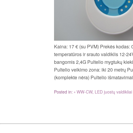
Kaina: 17 € (su PVM) Prekės kodas:
temperatūros ir srauto valdiklis 12-2
bangomis 2,4G Pultelio mygtukų kiekis
Pultelio veikimo zona: iki 20 metrų P
(komplekte nėra) Pultelio išmatavima
Posted in:
▫ WW-CW
,
LED juostų valdikliai