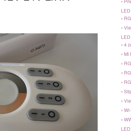
▫ Pri
LED 
▫ R
▫ Vi
LED 
▫ 4 
▫ Mi 
▫ R
▫ R
▫ R
▫ Sti
▫ Vi
▫ Wi
▫ W
LED 