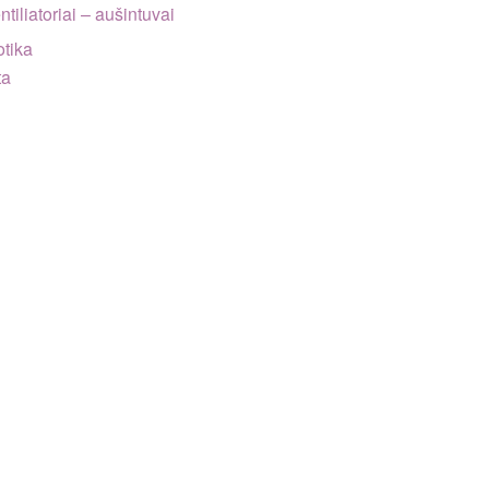
ntiliatoriai – aušintuvai
tika
ta