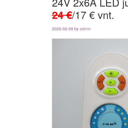
24V 2x6A LED ju
24 €
/17 € vnt.
2020-02-09
by
admin