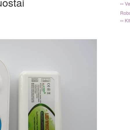
ostai
▫▫ Ve
Robo
▫▫ Ki