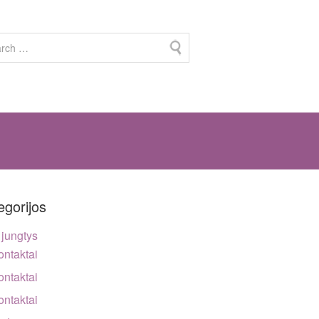
egorijos
jungtys
ontaktai
ontaktai
ontaktai