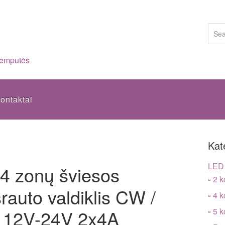
lemputės
ontaktai
Kat
LED 
4 zonų šviesos
▫ 2 k
rauto valdiklis CW /
▫ 4 k
 12V-24V 2x4A
▫ 5 k