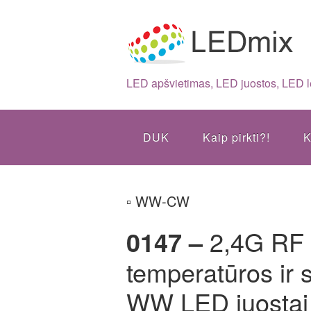
LED apšvietimas, LED juostos, LED 
DUK
Kaip pirkti?!
K
▫ WW-CW
0147 –
2,4G RF 
temperatūros ir s
WW LED juostai