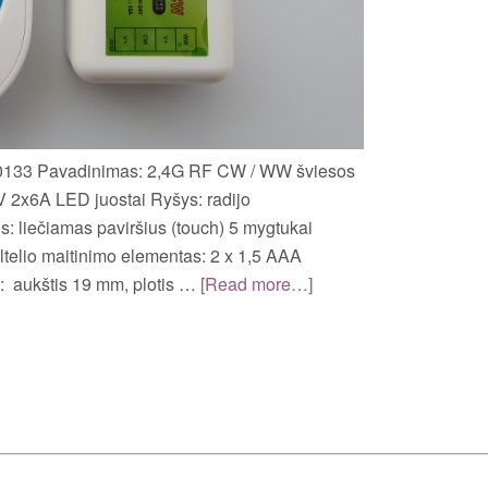
 0133 Pavadinimas: 2,4G RF CW / WW šviesos
4V 2x6A LED juostai Ryšys: radijo
: liečiamas paviršius (touch) 5 mygtukai
ultelio maitinimo elementas: 2 x 1,5 AAA
i: aukštis 19 mm, plotis …
[Read more…]