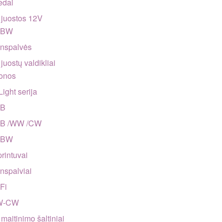
edai
juostos 12V
GBW
enspalvės
juostų valdikliai
zonos
Light serija
GB
GB /WW /CW
GBW
printuvai
enspalviai
-Fi
W-CW
maitinimo šaltiniai