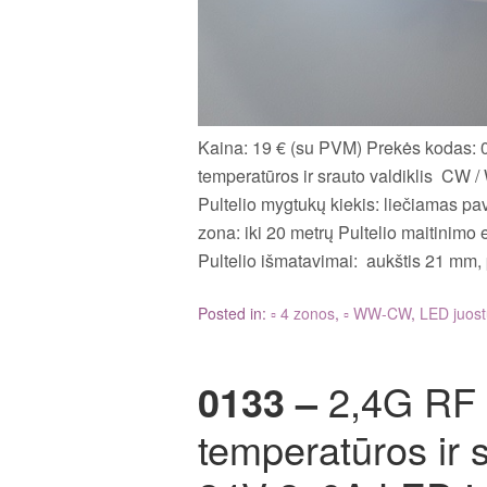
Kaina: 19 € (su PVM) Prekės kodas:
temperatūros ir srauto valdiklis CW 
Pultelio mygtukų kiekis: liečiamas pav
zona: iki 20 metrų Pultelio maitinimo
Pultelio išmatavimai: aukštis 21 mm,
Posted in:
▫ 4 zonos
,
▫ WW-CW
,
LED juostų
0133 –
2,4G RF
temperatūros ir s