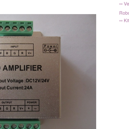
▫▫ Ve
Robo
▫▫ Ki