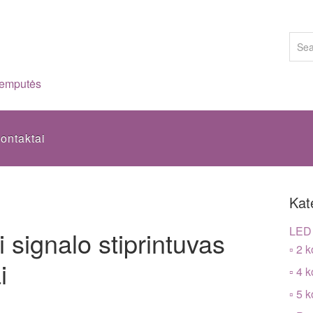
lemputės
ontaktai
Kat
LED 
signalo stiprintuvas
▫ 2 k
i
▫ 4 k
▫ 5 k