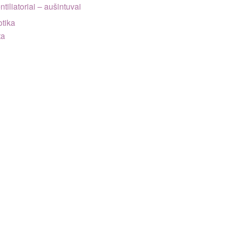
ntiliatoriai – aušintuvai
tika
ta