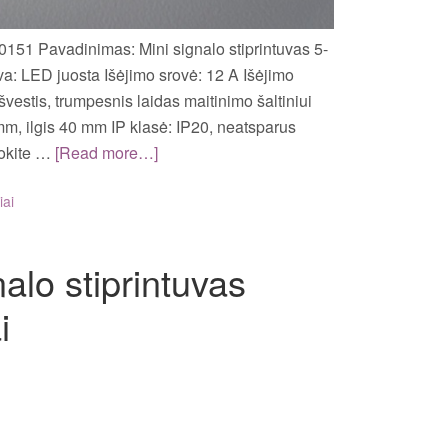
0151 Pavadinimas: Mini signalo stiprintuvas 5-
a: LED juosta Išėjimo srovė: 12 A Išėjimo
švestis, trumpesnis laidas maitinimo šaltiniui
mm, ilgis 40 mm IP klasė: IP20, neatsparus
uokite …
[Read more…]
iai
lo stiprintuvas
i