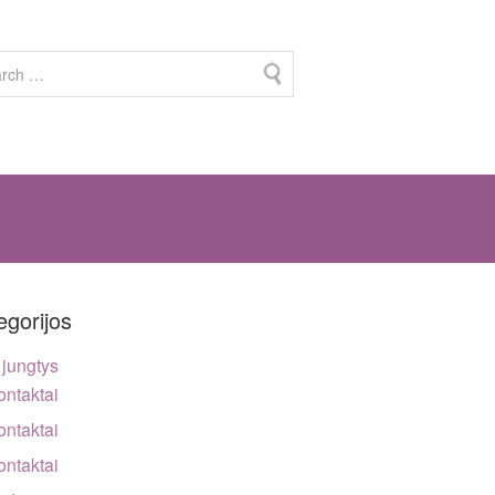
egorijos
jungtys
ontaktai
ontaktai
ontaktai