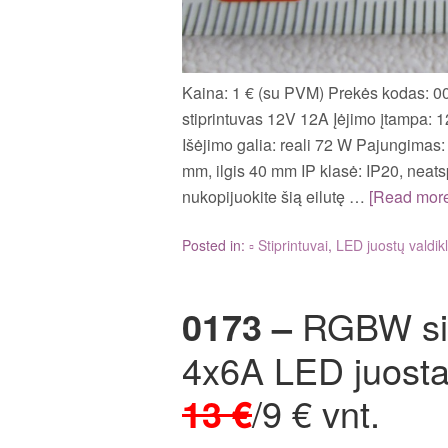
Kaina: 1 € (su PVM) Prekės kodas: 
stiprintuvas 12V 12A Įėjimo įtampa: 1
Išėjimo galia: reali 72 W Pajungimas: 
mm, ilgis 40 mm IP klasė: IP20, nea
nukopijuokite šią eilutę …
[Read mor
Posted in:
▫ Stiprintuvai
,
LED juostų valdikl
0173 –
RGBW sig
4x6A LED juosta
13 €
/9 € vnt.