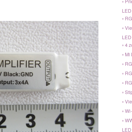
▫ Pri
LED 
▫ R
▫ Vi
LED 
▫ 4 
▫ Mi 
▫ R
▫ R
▫ R
▫ Sti
▫ Vi
▫ Wi
▫ W
LED 