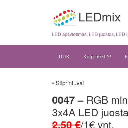
LED apšvietimas, LED juostos, LED 
DUK
Kaip pirkti?!
K
▫ Stiprintuvai
0047 –
RGB mini 
3x4A LED juosta
2,50 €
/1€ vnt.