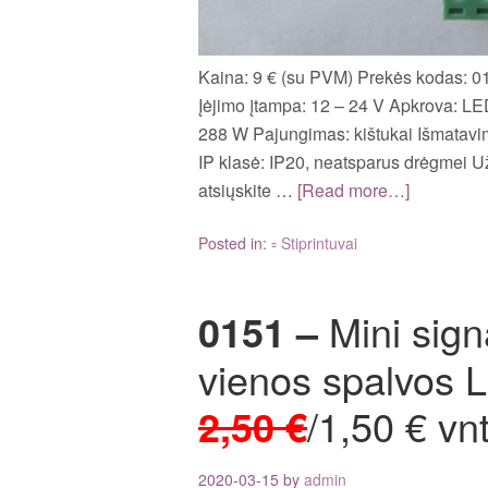
Kaina: 9 € (su PVM) Prekės kodas: 0
Įėjimo įtampa: 12 – 24 V Apkrova: LED 
288 W Pajungimas: kištukai Išmatavim
IP klasė: IP20, neatsparus drėgmei Už
atsiųskite …
[Read more…]
Posted in:
▫ Stiprintuvai
0151 –
Mini sign
vienos spalvos L
2,50 €
/1,50 € vnt
2020-03-15
by
admin