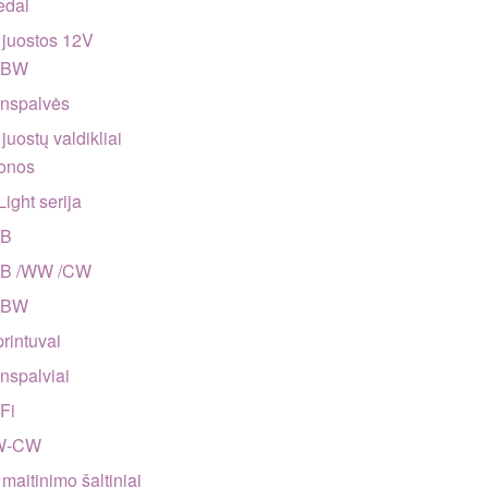
edai
juostos 12V
GBW
enspalvės
juostų valdikliai
zonos
Light serija
GB
GB /WW /CW
GBW
printuvai
enspalviai
-Fi
W-CW
maitinimo šaltiniai