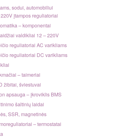
ms, sodui, automobiliui
 220V įtampos reguliatoriai
tomatika – komponentai
laidžiai valdikliai 12 – 220V
ičio reguliatoriai AC varikliams
eičio reguliatoriai DC varikliams
ikliai
ikmačiai – taimeriai
 žibitai, šviestuvai
-ion apsauga – įkroviklis BMS
tinimo šaltinių laidai
lės, SSR, magnetinės
rmoreguliatoriai – termostatai
ta