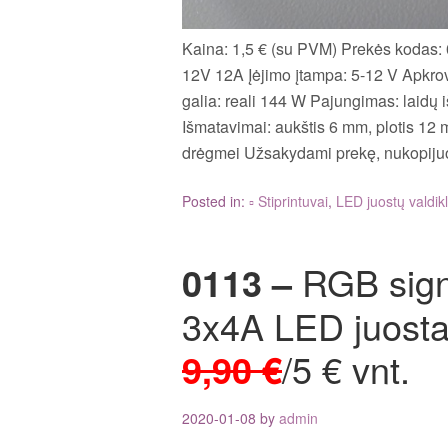
Kaina: 1,5 € (su PVM) Prekės kodas: 
12V 12A Įėjimo įtampa: 5-12 V Apkrov
galia: reali 144 W Pajungimas: laidų i
Išmatavimai: aukštis 6 mm, plotis 12 
drėgmei Užsakydami prekę, nukopij
Posted in:
▫ Stiprintuvai
,
LED juostų valdikl
0113 –
RGB signa
3x4A LED juosta
9,90 €
/5 € vnt.
2020-01-08
by
admin