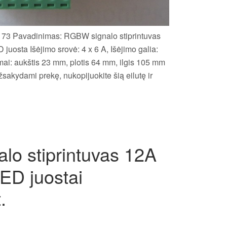
173 Pavadinimas: RGBW signalo stiprintuvas
juosta Išėjimo srovė: 4 x 6 A, Išėjimo galia:
ai: aukštis 23 mm, plotis 64 mm, ilgis 105 mm
sakydami prekę, nukopijuokite šią eilutę ir
alo stiprintuvas 12A
ED juostai
.