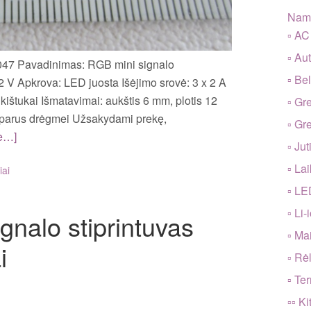
Nama
▫ AC
▫ Au
0047 Pavadinimas: RGB mini signalo
▫ Be
2 V Apkrova: LED juosta Išėjimo srovė: 3 x 2 A
kištukai Išmatavimai: aukštis 6 mm, plotis 12
▫ Gre
tsparus drėgmei Užsakydami prekę,
▫ Gr
e…]
▫ Jut
▫ La
iai
▫ LED
▫ Li
nalo stiprintuvas
▫ Mai
i
▫ Rė
▫ Te
▫▫ Ki